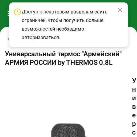
Доступ к некоторым разделам сайта
ограничен, чтобы получить больше
возможностей необходимо
авторизоваться.
Термосы
Универсальный термос "Армейский"
АРМИЯ РОССИИ by THERMOS 0.8L
У
н
и
в
е
р
с