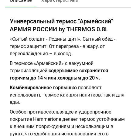
Описание
Характеристики
0
.
о
С
3
8
с
е
0
а
р
Универсальный термос "Армейский"
2
:
ы
АРМИЯ РОССИИ by THERMOS 0.8L
4
У
й
н
«Сытый солдат - Родины щит!». Сытный обед -
и
термос защитит! От перегрева - в жару, от
в
переохлаждения – в холод.
е
В термосе «Армейский» с вакуумной
р
термоизоляцией
содержимое сохраняется
с
горячим до 14 ч или холодным до 20 ч.
а
Комбинированное горлышко
позволяет
л
использовать термос как для напитков, так и для
ь
еды.
н
ы
Особое противоскользящее и ударопрочное
й
покрытие Hammertone делает термос устойчивым
к внешним повреждениям и нескользящим в
руках, что удобно для использования его в