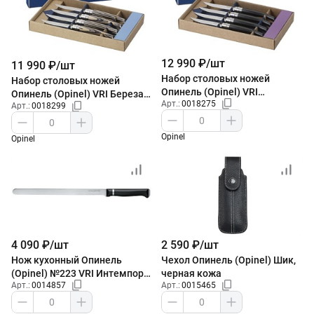
12 990 ₽/шт
11 990 ₽/шт
Набор столовых ножей
Набор столовых ножей
Опинель (Opinel) VRI
Опинель (Opinel) VRI Береза
Арт.:
0018275
Эбеновое дерево из 4-х штук
Арт.:
0018299
из 4-х штук
Opinel
Opinel
4 090 ₽/шт
2 590 ₽/шт
Нож кухонный Опинель
Чехол Опинель (Opinel) Шик,
(Opinel) №223 VRI Интемпора
черная кожа
Арт.:
0014857
Арт.:
0015465
для карпаччо