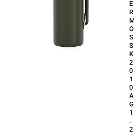
E
R
O
S
S
K
2
0
1
0
A
G
1
.
2