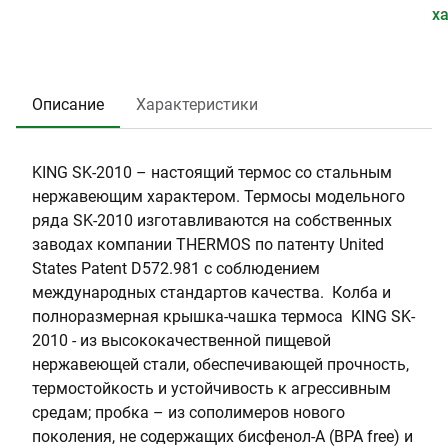
.
o
л
0
т
е
х
0
s
е
.
р
р
0
т
6
г
и
2
:
9
о
а
Описание
Характеристики
5
5
р
л
1
л
:
1
о
Н
KING SK-2010 – настоящий термос со стальным
в
е
нержавеющим характером. Термосы модельного
и
р
ряда SK-2010 изготавливаются на собственных
н
ж
заводах компании THERMOS по патенту United
ы
а
States Patent D572.981 с соблюдением
(
в
международных стандартов качества. Колба и
с
е
полноразмерная крышка-чашка термоса KING SK-
м
ю
2010 - из высококачественной пищевой
)
щ
нержавеющей стали, обеспечивающей прочность,
:
а
термостойкость и устойчивость к агрессивным
5
я
средам; пробка – из сополимеров нового
с
поколения, не содержащих бисфенол-А (BPA free) и
т