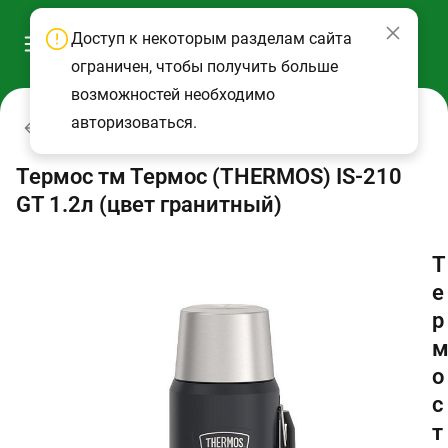
Доступ к некоторым разделам сайта
ограничен, чтобы получить больше
возможностей необходимо
авторизоваться.
Термосы
Термос тм Термос (THERMOS) IS-210
GT 1.2л (цвет гранитный)
Т
е
р
о
с
т