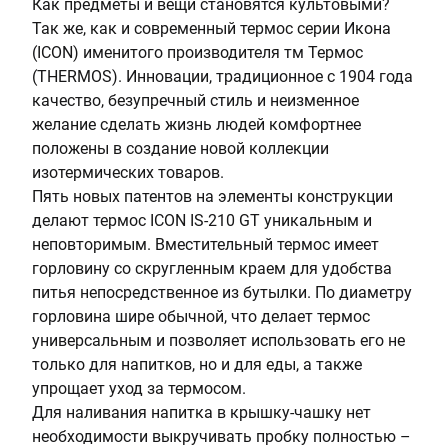
Как предметы и вещи становятся культовыми?
в
е
Так же, как и современный термос серии Икона
и
р
(ICON) именитого производителя тм Термос
н
ж
(THERMOS). Инновации, традиционное с 1904 года
ы
а
качество, безупречный стиль и неизменное
(
в
желание сделать жизнь людей комфортнее
с
е
положены в создание новой коллекции
м
ю
изотермических товаров.
)
щ
Пять новых патентов на элементы конструкции
:
а
делают термос ICON IS-210 GT уникальным и
7
я
неповторимым. Вместительный термос имеет
.
с
горловину со скругленным краем для удобства
3
т
питья непосредственное из бутылки. По диаметру
а
горловина шире обычной, что делает термос
л
универсальным и позволяет использовать его не
ь
только для напитков, но и для еды, а также
упрощает уход за термосом.
Для наливания напитка в крышку-чашку нет
необходимости выкручивать пробку полностью –