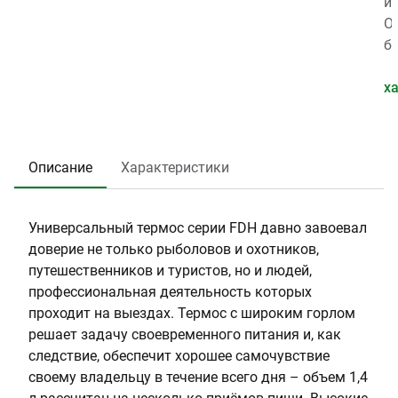
р
h
т
,
и
а
e
и
к
а
О
:
r
я
г
м
б
0
m
,
:
е
ъ
.
o
л
0
т
е
х
0
s
е
.
р
м
0
т
9
г
,
3
:
2
о
л
Описание
Характеристики
6
5
р
:
л
1
о
.
Универсальный термос серии FDH давно завоевал
в
4
доверие не только рыболовов и охотников,
и
путешественников и туристов, но и людей,
н
профессиональная деятельность которых
ы
проходит на выездах. Термос с широким горлом
(
решает задачу своевременного питания и, как
с
следствие, обеспечит хорошее самочувствие
м
своему владельцу в течение всего дня – объем 1,4
)