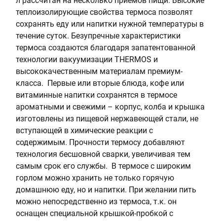
л рассчитан на несколько приёмов пищи. Высокие
:
теплоизолирующие свойства термоса позволят
7
сохранять еду или напитки нужной температуры в
.
течение суток. Безупречные характеристики
5
термоса создаются благодаря запатентованной
технологии вакуумизации THERMOS и
высококачественным материалам премиум-
класса. Первые или вторые блюда, кофе или
витаминные напитки сохранятся в термосе
ароматными и свежими – корпус, колба и крышка
изготовлены из пищевой нержавеющей стали, не
вступающей в химические реакции с
содержимым. Прочности термосу добавляют
технология бесшовной сварки, увеличивая тем
самым срок его службы. В термосе c широким
горлом можно хранить не только горячую
домашнюю еду, но и напитки. При желании пить
можно непосредственно из термоса, т.к. он
оснащен специальной крышкой-пробкой с