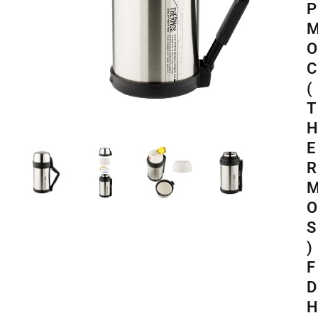
Р
О
С
(
T
H
E
R
O
S
)
F
D
H