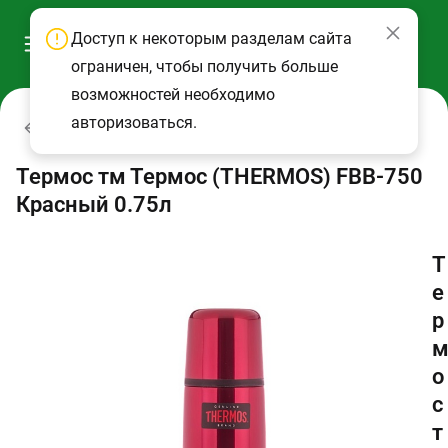
Доступ к некоторым разделам сайта
ограничен, чтобы получить больше
возможностей необходимо
авторизоваться.
Термосы
Термос тм Термос (THERMOS) FBB-750
Красный 0.75л
Т
е
р
о
с
т