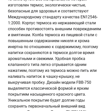
4
я
изготовлен термос, экологически чистые,
.
с
безопасные для здоровья и соответствуют
6
т
Международному стандарту качества EN12546-
а
1:2000. Корпус термоса из нержавеющей стали
л
способен противостоять внешним повреждениям
ь
и вмятинам. Колба термоса из пищевой стали с
повышенным содержанием никеля и хрома
инертна по отношению к содержимому, поэтому
напитки сохраняются в термосе долгое время
ароматными и свежими. Удобная пробка
клапанного типа легко отрывается одним
нажатием, поэтому из термоса можно пить или
наливать напиток в чашку-крышку, не
выкручивая пробку. Дизайн модели FBB-750
выделяется классической формой и ярким
покрытием насыщенного красного цвета.
Уникальное покрытие будет долгие годы
сохранять первоначальный внешний вид