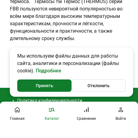
термоса. Термосы тм Термос (THERMOS) серии
FBB пользуются невероятной популярностью во
всём мире благодаря высоким температурным
характеристикам, прочности и лёгкости,
функциональности и практичности, а также
длительному сроку службы.
Мы используем файлы данных для работы
сайта, аналитики и персонализации (файлы
cookie).
Подробнее
Принять
Отклонить
Политика конфиденциальности
Согласие на обработку ПДн
Публичная оферта
2026 © CAMPING2000
Главная
Каталог
Сравнение
Войти
Профиль