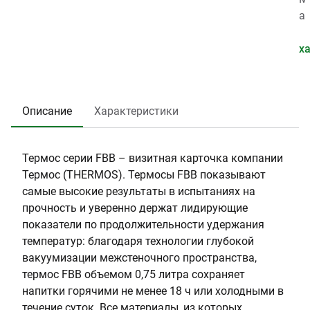
:
r
я
г
м
а
0
m
,
:
е
т
.
o
л
0
т
е
х
0
s
е
.
р
р
0
т
4
г
и
1
:
7
о
а
Описание
Характеристики
7
5
р
л
9
л
:
2
о
Н
Термос серии FBB – визитная карточка компании
в
е
Термос (THERMOS). Термосы FBB показывают
и
р
самые высокие результаты в испытаниях на
н
ж
прочность и уверенно держат лидирующие
ы
а
показатели по продолжительности удержания
(
в
температур: благодаря технологии глубокой
с
е
вакуумизации межстеночного пространства,
м
ю
термос FBB объемом 0,75 литра сохраняет
)
щ
напитки горячими не менее 18 ч или холодными в
:
а
течение суток. Все материалы, из которых