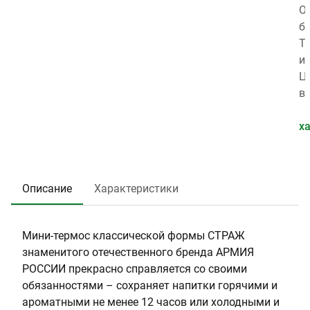
о
д
с
О
в
:
,
б
а
T
к
ъ
Т
р
h
г
е
и
а
e
:
м
п
Ц
:
r
0
,
т
в
0
m
.
л
е
е
.
o
2
:
р
т
х
0
s
9
0
м
:
0
.
о
Х
1
4
с
а
Описание
Характеристики
1
7
а
к
7
:
и
6
Т
Мини-термос классической формы СТРАЖ
е
знаменитого отечественного бренда АРМИЯ
р
РОССИИ прекрасно справляется со своими
м
обязанностями – сохраняет напитки горячими и
о
ароматными не менее 12 часов или холодными и
к