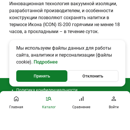
Инновационная технология вакуумной изоляции,
разработанной производителем, и особенности
конструкции позволяют сохранять напитки в
термосе Икона (ICON) IS-200 горячими не менее 18
часов, а прохладными – в течение суток.
Мы используем файлы данных для работы
сайта, аналитики и персонализации (файлы
cookie).
Подробнее
Принять
Отклонить
Политика конфиденциальности
Согласие на обработку ПДн
Публичная оферта
2026 © CAMPING2000
Главная
Каталог
Сравнение
Войти
Профиль