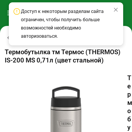
Доступ к некоторым разделам сайта
ограничен, чтобы получить больше
возможностей необходимо
авторизоваться.
Термосы
Термобутылка тм Термос (THERMOS)
IS-200 MS 0,71л (цвет стальной)
Т
е
р
о
б
у