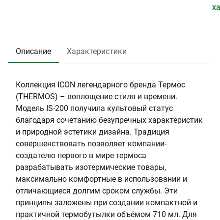
.
o
л
0
т
е
х
0
s
е
.
р
р
0
т
4
г
и
1
:
2
о
а
Описание
Характеристики
6
5
р
л
4
л
:
5
о
Н
Коллекция ICON легендарного бренда Термос
в
е
(THERMOS) – воплощение стиля и времени.
и
р
Модель IS-200 получила культовый статус
н
ж
благодаря сочетанию безупречных характеристик
ы
а
и природной эстетики дизайна. Традиция
(
в
совершенствовать позволяет компании-
с
е
создателю первого в мире термоса
м
ю
разрабатывать изотермические товары,
)
щ
максимально комфортные в использовании и
:
а
отличающиеся долгим сроком службы. Эти
6
я
принципы заложены при создании компактной и
.
с
практичной термобутылки объёмом 710 мл. Для
2
т