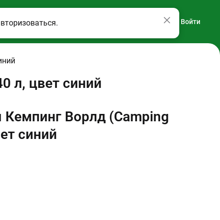
Войти
авторизоваться.
иний
0 л, цвет синий
 Кемпинг Ворлд (Camping
вет синий