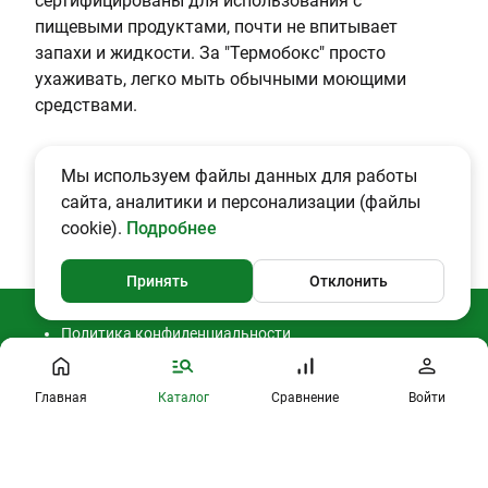
сертифицированы для использования с
е
пищевыми продуктами, почти не впитывает
й
запахи и жидкости. За "Термобокс" просто
н
ухаживать, легко мыть обычными моющими
е
средствами.
р
Мы используем файлы данных для работы
сайта, аналитики и персонализации (файлы
cookie).
Подробнее
Принять
Отклонить
Политика конфиденциальности
Согласие на обработку ПДн
Публичная оферта
2026 © CAMPING2000
Главная
Каталог
Сравнение
Войти
Профиль