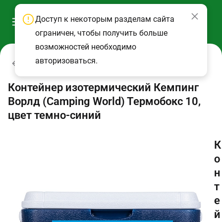
Доступ к некоторым разделам сайта
ограничен, чтобы получить больше
возможностей необходимо
авторизоваться.
Термоконтейнеры
Контейнер изотермический Кемпинг
Ворлд (Camping World) Термобокс 10,
цвет темно-синий
К
о
н
т
е
й