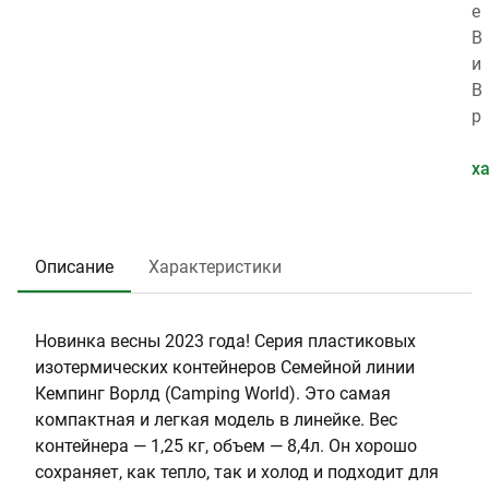
в
:
а
е
а
C
н
с
В
р
a
т
,
и
а
m
и
к
д
В
:
p
я
г
п
р
0
i
,
:
е
е
.
n
л
1
р
м
х
0
g
е
.
е
я
2
W
т
2
н
с
3
o
:
5
о
о
Описание
Характеристики
4
rl
2
с
х
d
н
р
ы
а
Новинка весны 2023 года! Серия пластиковых
х
н
изотермических контейнеров Семейной линии
х
е
Кемпинг Ворлд (Camping World). Это самая
о
н
компактная и легкая модель в линейке. Вес
л
и
контейнера — 1,25 кг, объем — 8,4л. Он хорошо
о
я
сохраняет, как тепло, так и холод и подходит для
д
т