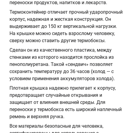
переноски продуктов, напитков и лекарств.
и
е
Термоконтейнер отличает прочный ударопрочный
л
м
корпус, надежная и жесткая конструкция. Он
ь
п
выдерживает до 150 кг вертикальной нагрузки.
н
е
На крышке можно сидеть взрослому человеку,
и
р
сверху можно ставить другие термобоксы.
к
а
о
т
Сделан он из качественного пластика, между
в
у
стенками из которого находится прослойка из
:
р
пенополиуретана. Такой «сендвич» позволяет
Т
ы
сохранить температуру до 36 часов (холод — с
е
,
условием применения аккумуляторов холода).
р
ч
Плотная крышка надежно прилегает к корпусу,
м
:
предотвращает случайные открывания и
о
3
защищает от влияния внешней среды. Для
к
6
переноски у термобокса есть широкий наплечный
о
ремень и верхняя ручка.
н
Все материалы безопасные для человека,
т