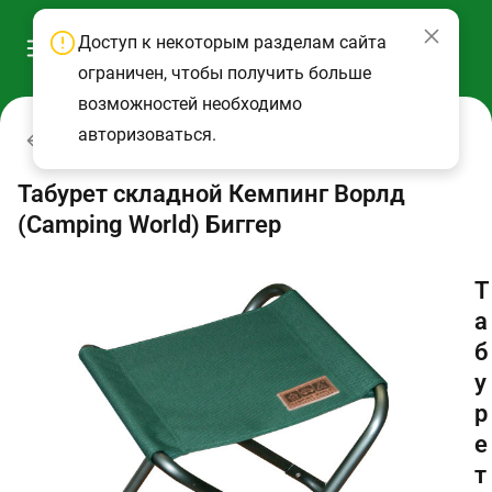
Доступ к некоторым разделам сайта
ограничен, чтобы получить больше
возможностей необходимо
авторизоваться.
Мебель складная
Табурет складной Кемпинг Ворлд
(Camping World) Биггер
Т
а
б
у
р
е
т