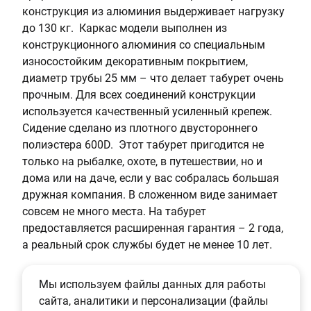
з
с
конструкция из алюминия выдерживает нагрузку
к
а
до 130 кг. Каркас модели выполнен из
а
:
конструкционного алюминия со специальным
,
А
износостойким декоративным покрытием,
к
л
диаметр трубы 25 мм – что делает табурет очень
г
ю
прочным. Для всех соединений конструкции
:
м
используется качественный усиленный крепеж.
1
и
Сидение сделано из плотного двустороннего
3
н
полиэстера 600D. Этот табурет пригодится не
0
и
только на рыбалке, охоте, в путешествии, но и
й
дома или на даче, если у вас собралась большая
дружная компания. В сложенном виде занимает
совсем не много места. На табурет
предоставляется расширенная гарантия – 2 года,
а реальный срок службы будет не менее 10 лет.
Мы используем файлы данных для работы
сайта, аналитики и персонализации (файлы