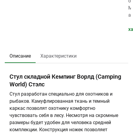
р
a
т
,
о
а
m
и
к
п
М
:
p
я
г
у
а
0
i
,
:
с
т
.
n
л
1
т
е
х
0
g
е
.
и
р
1
W
т
4
м
и
9
o
:
5
а
а
Описание
Характеристики
0
rl
2
я
л
0
d
н
к
8
а
а
Стул складной Кемпинг Ворлд (Camping
г
р
World) Стэлс
р
к
у
а
Стул разработан специально для охотников и
з
с
рыбаков. Камуфлированная ткань и темный
к
а
каркас позволят охотнику комфортно
а
:
чувствовать себя в лесу. Несмотря на скромные
,
А
размеры будет удобен для человека средней
к
л
комплекции. Конструкция ножек позволяет