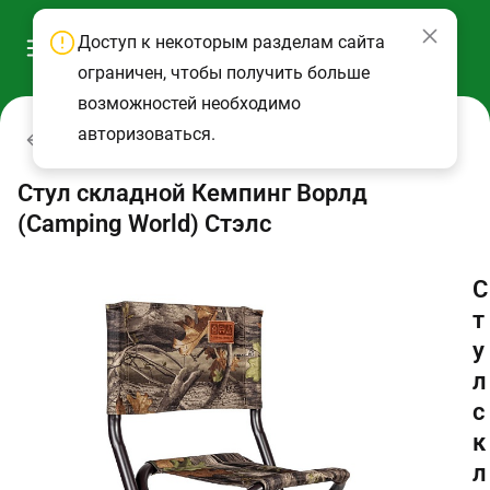
Доступ к некоторым разделам сайта
ограничен, чтобы получить больше
возможностей необходимо
авторизоваться.
Мебель складная
Стул складной Кемпинг Ворлд
(Camping World) Стэлс
С
т
у
л
с
к
л