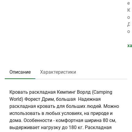
в
:
а
е
а
C
н
с
К
р
a
т
,
о
а
m
и
к
м
Д
:
p
я
г
п
о
0
i
,
:
л
п
.
n
л
7
е
у
х
0
g
е
.
к
с
2
W
т
7
т
т
8
o
:
5
а
и
Описание
Характеристики
2
rl
2
ц
м
1
d
и
а
9
я
я
Кровать раскладная Кемпинг Ворлд (Camping
:
н
World) Форест Дрим, большая Надежная
Р
а
раскладная кровать для больших людей. Можно
а
г
использовать в любых условиях, на природе и
с
р
дома. Особенности - комфортная ширина 80 см,
к
у
выдерживает нагрузку до 180 кг. Раскладная
л
з