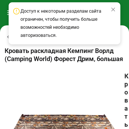
Доступ к некоторым разделам сайта
ограничен, чтобы получить больше
возможностей необходимо
авторизоваться.
Мебель складная
Кровать раскладная Кемпинг Ворлд
(Camping World) Форест Дрим, большая
К
р
о
в
а
т
ь