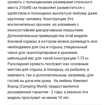
кровать с полноценными размерами спального
а
к
места 210х80 см позволяет разместиться с
д
а
удобством и полноценно выспаться любому, даже
у
,
крупному человеку. Конструкция Это
ш
к
исключительно прочная из алюминия с
к
г
износостойким декоративным покрытием.
а
:
Дополнительные преимущества этой модели:
+
1
боковой карман, в котором можно размещать все
ч
8
необходимое для сна и отдыха, специальный
е
0
чехол для транспортировки и хранения,
х
небольшой вес для такой конструкции 7,75 кг.
о
Раскладная кровать послужит как основным
л
местом для отдыха, в поездках, на рыбалке, в
кемпинге, так и дополнительным, например, для
гостей на даче или дома. На мебель Кемпинг
Ворлд (Camping World) предоставляется
расширенная гарантия - 2 года, а реально эта
модель прослужит не менее 10 лет.