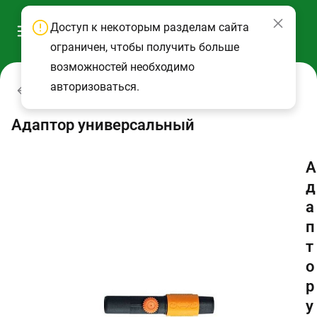
Доступ к некоторым разделам сайта
ограничен, чтобы получить больше
возможностей необходимо
авторизоваться.
Лопаты и садовые инструменты
Адаптор универсальный
А
д
а
п
т
о
р
у