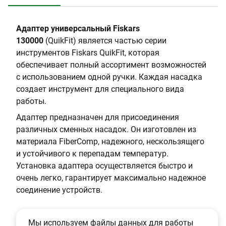
7
1
:
5
7
F
Адаптер универсальный Fiskars
,
i
130000
(QuikFit)
является частью серии
1
b
инструментов Fiskars QuikFit, которая
e
обеспечивает полный ассортимент возможностей
r
с использованием одной ручки. Каждая насадка
C
создает инструмент для специального вида
o
работы.
m
Адаптер предназначен для присоединения
p
различных сменных насадок. Он изготовлен из
материала FiberComp, надежного, нескользящего
и устойчивого к перепадам температур.
Установка адаптера осуществляется быстро и
очень легко, гарантирует максимально надежное
соединение устройств.
Мы используем файлы данных для работы