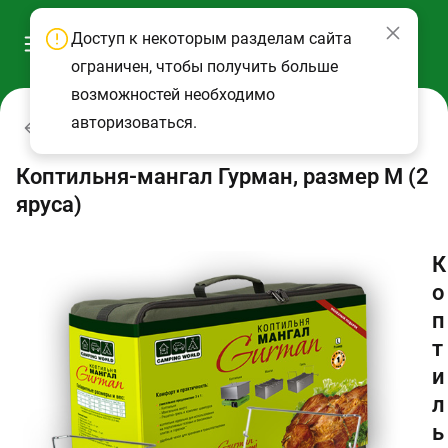
Доступ к некоторым разделам сайта
ограничен, чтобы получить больше
возможностей необходимо
авторизоваться.
Коптильни, мангалы, решетки
Коптильня-мангал Гурман, размер M (2
яруса)
К
о
п
т
и
л
ь