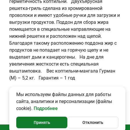
герметичность коптильни. Двухъярусная
н
ь
решетка-гриль сделана из хромированной
а
проволоки и имеют удобные ручки для загрузки и
я
выгрузки продуктов. Поддон для сбора жира
р
помещается в специальные направляющие на
е
нижней решетке и расположен над щепой.
ш
Благодаря такому расположению поддона жир с
ё
продуктов не попадает на горячую щепу и не
т
выделает дым и канцерогены. На дне для
к
увеличения жесткости есть специальная
а
выштамповка. Вес коптильни-мангала Гурман
+
(М) – 5,2 кг. Гарантия – 1 год
п
о
Мы используем файлы данных для работы
д
сайта, аналитики и персонализации (файлы
д
cookie).
Подробнее
о
н
д
Принять
Отклонить
л