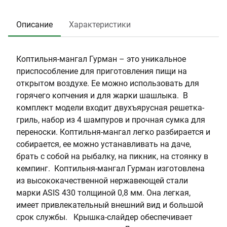
1
W
е
в
у
9
o
:
и
к
Описание
Характеристики
6
rl
К
т
ц
8
d
о
е
и
4
п
л
я
Коптильня-мангал Гурман – это уникальное
т
ь
в
приспособление для приготовления пищи на
и
:
к
открытом воздухе. Ее можно использовать для
л
е
о
горячего копчения и для жарки шашлыка. В
ь
с
м
комплект модели входит двухъярусная решетка-
н
т
п
гриль, набор из 4 шампуров и прочная сумка для
я
ь
л
переноски. Коптильня-мангал легко разбирается и
+
е
собирается, ее можно устанавливать на даче,
2
к
брать с собой на рыбалку, на пикник, на стоянку в
-
т
кемпинг. Коптильня-мангал Гурман изготовлена
х
е
из высококачественной нержавеющей стали
я
:
марки ASIS 430 толщиной 0,8 мм. Она легкая,
р
Е
имеет привлекательный внешний вид и большой
у
с
срок службы. Крышка-слайдер обеспечивает
с
т