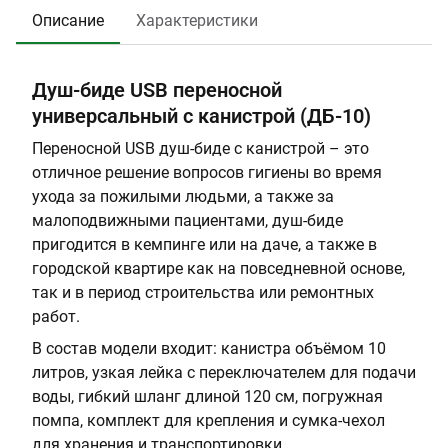
1
:
:
л
Описание
Характеристики
5
1
П
:
2
л
1
8
а
0
Душ-биде USB переносной
с
универсальный с канистрой (ДБ-10)
т
и
Переносной USB душ-биде с канистрой – это
к
отличное решение вопросов гигиены во время
ухода за пожилыми людьми, а также за
малоподвижными пациентами, душ-биде
пригодится в кемпинге или на даче, а также в
городской квартире как на повседневной основе,
так и в период строительства или ремонтных
работ.
В состав модели входит: канистра объёмом 10
литров, узкая лейка с переключателем для подачи
воды, гибкий шланг длиной 120 см, погружная
помпа, комплект для крепления и сумка-чехол
для хранения и транспортировки.