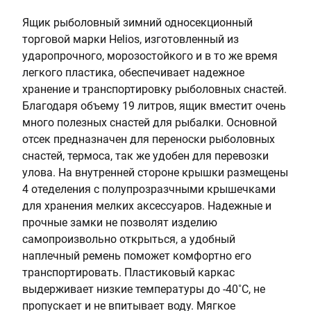
8
о
Ящик рыболовный зимний односекционный
и
торговой марки Helios, изготовленный из
з
ударопрочного, морозостойкого и в то же время
в
легкого пластика, обеспечивает надежное
о
хранение и транспортировку рыболовных снастей.
д
Благодаря объему 19 литров, ящик вместит очень
и
много полезных снастей для рыбалки. Основной
т
отсек предназначен для переноски рыболовных
е
снастей, термоса, так же удобен для перевозки
л
улова. На внутренней стороне крышки размещены
ь
4 отеделения с полупрозразчными крышечками
:
для хранения мелких аксессуаров. Надежные и
Р
прочные замки не позволят изделию
о
самопроизвольно открыться, а удобный
с
наплечный ремень поможет комфортно его
с
транспортировать. Пластиковый каркас
и
выдерживает низкие температуры до -40˚С, не
я
пропускает и не впитывает воду. Мягкое