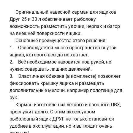
2
:
и
н
п
7
К
з
о
а
Оригинальный навесной карман для ящиков
5
а
в
-
к
Друг 25 и 30 л обеспечивает рыболову
р
о
о
о
возможность разместить удочки, черпак и багор
м
д
р
в
на внешней поверхности ящика.
а
и
а
к
Основные преимущества этого решения:
н
т
н
е
1. Освобождается много пространства внутри
,
е
ж
:
ящика, которого всегда не хватает.
э
л
е
1
2. Всё необходимое находится под рукой, не
л
ь
в
нужно совершать лишних движений.
а
:
ы
3. Эластичная обвязка (в комплекте) позволяет
с
Р
й
фиксировать крышку ящика и размещать
т
о
дополнительные мелочи, например полотенце для
и
с
рук.
ч
с
Карман изготовлен из лёгкого и прочного ПВХ,
н
и
прослужит долго. С этим аксессуаром
а
я
рыболовный ящик ДРУГ не только становится
я
удобнее в эксплуатации, но и выглядит очень
о