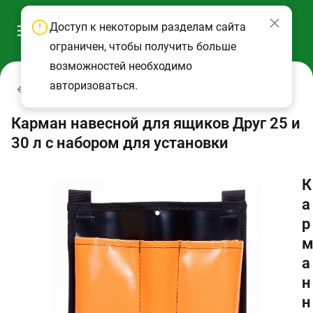
Доступ к некоторым разделам сайта
ограничен, чтобы получить больше
возможностей необходимо
авторизоваться.
Ящики рыболовные и аксессуары
Карман навесной для ящиков Друг 25 и
30 л с набором для установки
К
а
р
а
н
н