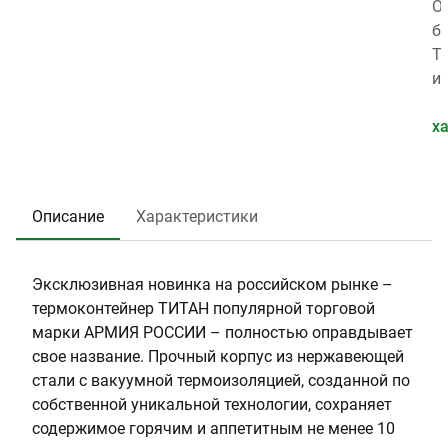
а
T
к
а
О
р
h
г
м
б
а
e
:
е
ъ
Т
:
r
1
т
е
и
0
m
.
р
м
п
.
o
1
г
,
к
х
0
s
8
о
л
о
0
р
:
л
3
л
1
б
Описание
Характеристики
1
о
.
ы
6
в
2
:
8
и
Н
Эксклюзивная новинка на российском рынке –
н
е
термоконтейнер ТИТАН популярной торговой
ы
р
марки АРМИЯ РОССИИ – полностью оправдывает
(
ж
свое название. Прочный корпус из нержавеющей
с
а
стали с вакуумной термоизоляцией, созданной по
м
в
собственной уникальной технологии, сохраняет
)
е
содержимое горячим и аппетитным не менее 10
:
ю