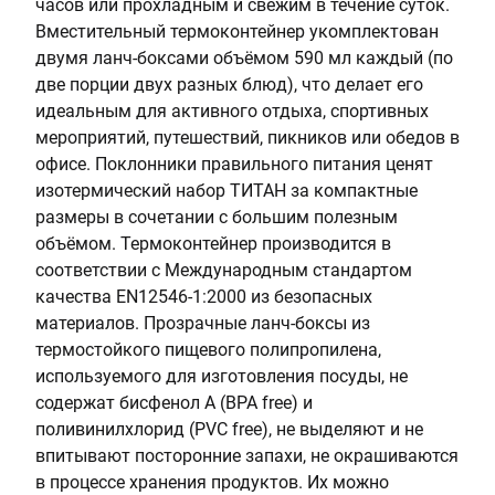
часов или прохладным и свежим в течение суток.
1
щ
Вместительный термоконтейнер укомплектован
1
а
двумя ланч-боксами объёмом 590 мл каждый (по
я
две порции двух разных блюд), что делает его
с
идеальным для активного отдыха, спортивных
т
мероприятий, путешествий, пикников или обедов в
а
офисе. Поклонники правильного питания ценят
л
изотермический набор ТИТАН за компактные
ь
размеры в сочетании с большим полезным
объёмом. Термоконтейнер производится в
соответствии с Международным стандартом
качества EN12546-1:2000 из безопасных
материалов. Прозрачные ланч-боксы из
термостойкого пищевого полипропилена,
используемого для изготовления посуды, не
содержат бисфенол А (BPA free) и
поливинилхлорид (PVC free), не выделяют и не
впитывают посторонние запахи, не окрашиваются
в процессе хранения продуктов. Их можно