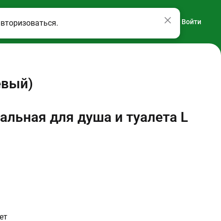
Войти
авторизоваться.
евый)
альная для душа и туалета L
ет