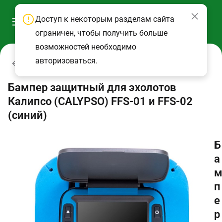
Доступ к некоторым разделам сайта
ограничен, чтобы получить больше
возможностей необходимо
авторизоваться.
Эхолоты и аксессуары
Бампер защитный для эхолотов
Калипсо (CALYPSO) FFS-01 и FFS-02
(синий)
Б
а
п
е
р