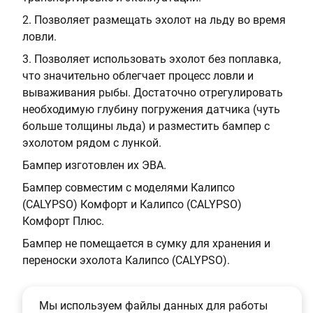
4
е
2. Позволяет размещать эхолот на льду во время
,
л
ловли.
5
ь
3. Позволяет использовать эхолот без поплавка,
х
:
что значительно облегчает процесс ловли и
1
Р
вываживания рыбы. Достаточно отрегулировать
6
о
необходимую глубину погружения датчика (чуть
,
с
больше толщины льда) и разместить бампер с
5
с
эхолотом рядом с лункой.
и
Бампер изготовлен их ЭВА.
я
Бампер совместим с моделями Калипсо
(CALYPSO) Комфорт и Калипсо (CALYPSO)
Комфорт Плюс.
Бампер не помещается в сумку для хранения и
переноски эхолота Калипсо (CALYPSO).
Мы используем файлы данных для работы