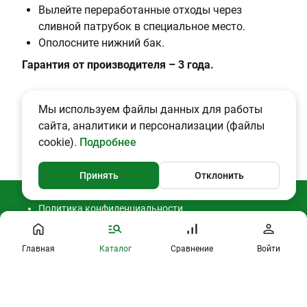
Вылейте переработанные отходы через
сливной патрубок в специальное место.
Ополосните нижний бак.
Гарантия от производителя – 3 года.
Мы используем файлы данных для работы
сайта, аналитики и персонализации (файлы
cookie).
Подробнее
Принять
Отклонить
Политика конфиденциальности
Согласие на обработку ПДн
Публичная оферта
2026 © CAMPING2000
Главная
Каталог
Сравнение
Войти
Профиль