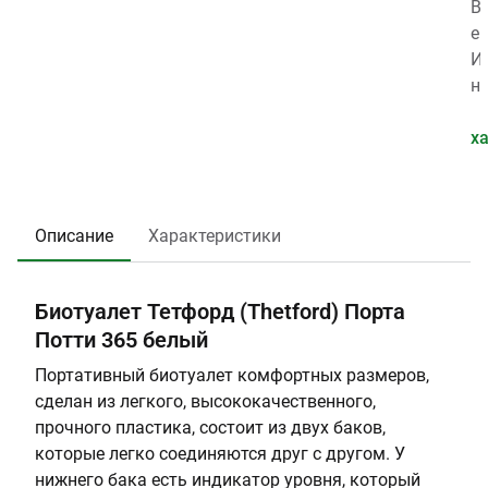
а
T
н
с
В
р
h
т
о
е
а
e
и
т
с
И
:
t
я
а
,
н
0
f
,
с
к
д
.
o
л
и
г
и
х
0
r
е
д
:
к
7
d
т
е
4
а
3
:
н
.
т
Описание
Характеристики
7
3
ь
2
о
8
я
р
8
,
з
Биотуалет Тетфорд (Thetford) Порта
с
а
Потти 365 белый
м
п
:
о
Портативный биотуалет комфортных размеров,
4
л
cделан из легкого, высококачественного,
0
н
прочного пластика, состоит из двух баков,
.
е
которые легко соединяются друг с другом. У
8
н
нижнего бака есть индикатор уровня, который