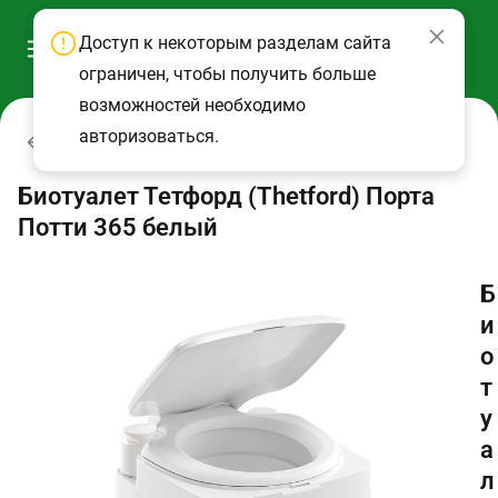
Доступ к некоторым разделам сайта
ограничен, чтобы получить больше
возможностей необходимо
авторизоваться.
Биотуалеты и аксессуары
Биотуалет Тетфорд (Thetford) Порта
Потти 365 белый
Б
и
о
т
у
а
л