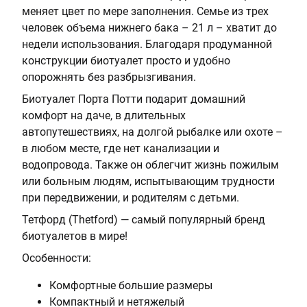
и
меняет цвет по мере заполнения. Семье из трех
я
человек объема нижнего бака – 21 л – хватит до
:
недели использования. Благодаря продуманной
Е
конструкции биотуалет просто и удобно
с
опорожнять без разбрызгивания.
т
Биотуалет Порта Потти подарит домашний
ь
комфорт на даче, в длительных
автопутешествиях, на долгой рыбалке или охоте –
в любом месте, где нет канализации и
водопровода. Также он облегчит жизнь пожилым
или больным людям, испытывающим трудности
при передвижении, и родителям с детьми.
Тетфорд (Thetford) — самый популярный бренд
биотуалетов в мире!
Особенности:
Комфортные большие размеры
Компактный и нетяжелый